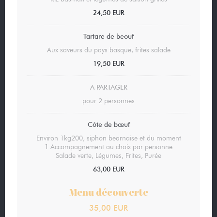
24,50 EUR
Tartare de beouf
Aux saveurs du pays basque, frites salade
19,50 EUR
A PARTAGER
pour 2 personnes
Côte de bœuf
Environ 1kg200, siphon bearnaise et du moment
1 Accompagnement au choix par personne
Salade verte, Légumes, Frites, Purée
63,00 EUR
Menu découverte
35,00 EUR