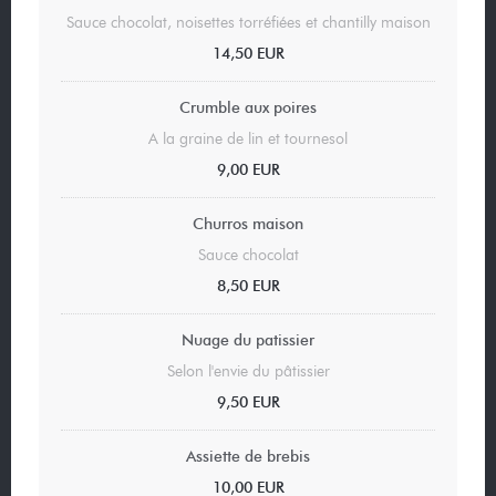
Sauce chocolat, noisettes torréfiées et chantilly maison
14,50 EUR
Crumble aux poires
A la graine de lin et tournesol
9,00 EUR
Churros maison
Sauce chocolat
8,50 EUR
Nuage du patissier
Selon l'envie du pâtissier
9,50 EUR
Assiette de brebis
10,00 EUR