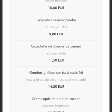
sauce blanche
10,00 EUR
Croquetas Serrano/brebis
Sauce piquillos
9,00 EUR
Cassolette de Coeurs de canard
en persillade
11,50 EUR
Gambas grillées sur riz à sushi frit
aux graines de sésames, crème wasabi
14,50 EUR
Cromesquis de pied de cochon
espuma béarnaise