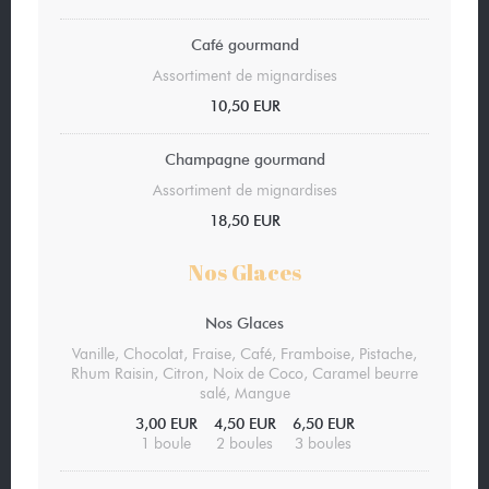
Café gourmand
Assortiment de mignardises
10,50 EUR
Champagne gourmand
Assortiment de mignardises
18,50 EUR
Nos Glaces
Nos Glaces
Vanille, Chocolat, Fraise, Café, Framboise, Pistache,
Rhum Raisin, Citron, Noix de Coco, Caramel beurre
salé, Mangue
3,00 EUR
4,50 EUR
6,50 EUR
1 boule
2 boules
3 boules