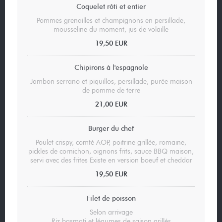
Coquelet rôti et entier
Pommes grenailles et champignons en persillade,
mousseline du moment, jus de volaille
19,50 EUR
Chipirons à l'espagnole
Jambon serrano et piquillos, persillade, purée maison
de pomme de terre
21,00 EUR
Burger du chef
Poulet crispy, comté AOP, poitrine grillée, romaine,
pickles de cornichon, oignons frits, sauce BBQ maison,
servi avec des frites Existe en version boeuf et cheddar
19,50 EUR
Filet de poisson
Selon arrivage
Riz basmati et légumes de saison grillés