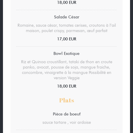
18,00 EUR
Salade César
Romaine, sauce césar, tomates cerises, croutons à l’ail
maison, poulet crispy, parmesan, œuf parfait
17,00 EUR
Bowl Exotique
Riz et Quinoa croustillant, tataki de thon en croute
panko, avocat, pousse de soja, mangue fraiche,
concombre, vinaigrette à la mangue Possibilité en
version Veggie
18,00 EUR
Plats
Pièce de boeuf
sauce tartare , voir ardoise