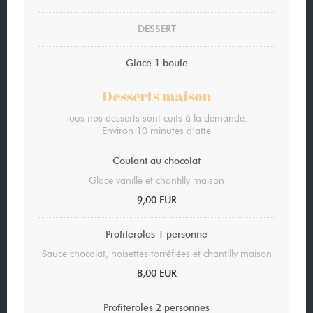
DESSERT
Glace 1 boule
Desserts maison
Tous nos desserts sont cuits à la demande.
Environ 10 minutes d’atte
Coulant au chocolat
Glace vanille et chantilly maison
9,00 EUR
Profiteroles 1 personne
Sauce chocolat, noisettes torréfiées et chantilly maison
8,00 EUR
Profiteroles 2 personnes