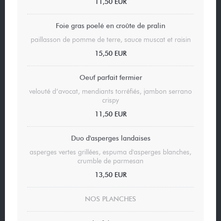
11,50 EUR
Foie gras poelé en croûte de pralin
paillasson de pomme de terre, sauce muscat et raisin
15,50 EUR
Oeuf parfait fermier
velouté d’avocat, mendiants torréfiés, jambon serrano
crispy
11,50 EUR
Duo d'asperges landaises
asperges vertes grillées, espuma d'asperges blanches,
crumble de parmesan
13,50 EUR
NOS PLANCHES