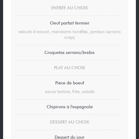
ENTRÉE AU CHOIX
Oeuf parfait fermier
velouté d’avocat, mendiants torréfiés, jambon serrano
crispy
Croquetas serrano/brebis
PLAT AU CHOIX
Pièce de boeuf
sauce tartare, frite, salade
Chipirons à l'espagnole
DESSERT AU CHOIX
Dessert du jour