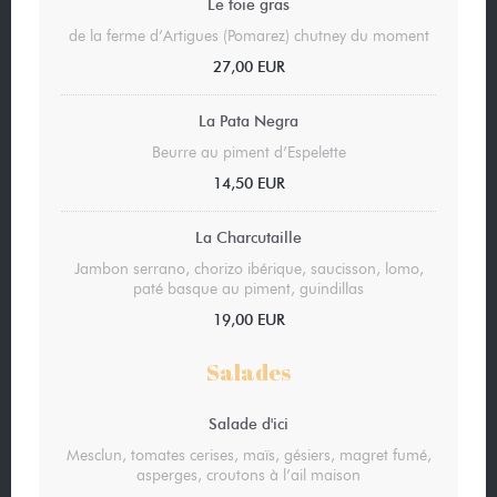
Le foie gras
de la ferme d’Artigues (Pomarez) chutney du moment
27,00 EUR
La Pata Negra
Beurre au piment d’Espelette
14,50 EUR
La Charcutaille
Jambon serrano, chorizo ibérique, saucisson, lomo,
paté basque au piment, guindillas
19,00 EUR
Salades
Salade d'ici
Mesclun, tomates cerises, maïs, gésiers, magret fumé,
asperges, croutons à l’ail maison