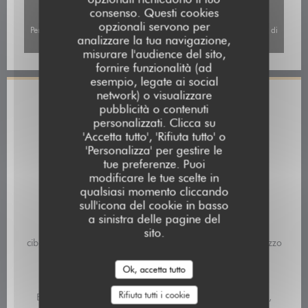
consenso. Questi cookies
opzionali servono per
Per visualizzare la mappa interattiva Waze, devi accettare i cookie di
analizzare la tua navigazione,
Waze Map (Google). Questi cookie possono raccogliere dati di
misurare l'audience del sito,
navigazione e localizzazione.
Consenti
fornire funzionalità (ad
esempio, legate ai social
network) o visualizzare
Informazioni pratiche
pubblicità o contenuti
personalizzati. Clicca su
Cucina
'Accetta tutto', 'Rifiuta tutto' o
Fresco, Fatto in casa
'Personalizza' per gestire le
tue preferenze. Puoi
Tipologia
modificare le tue scelte in
qualsiasi momento cliccando
Restaurant traditionnel
sull'icona del cookie in basso
a sinistra delle pagine del
Servizi
sito.
cibo da asporto, Aria condizionata, Accesso disabili, Terrazzo
Metodo di pagamento
Ok, accetta tutto
Pagamento mobile, Contactless Payment, Buoni pasto,
Rifiuta tutti i cookie
Eurocard / Mastercard, Titoli Restaurant, Contanti, Visa,