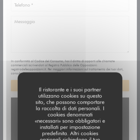
In conformità al Codice del Consumo, hai il diritto di opporti alle chiamate
commerciali iscrivendoti al Registro Pubblico delle Opposizioni:
registrodelleopposizioni.it
. Per maggiori informazioni sul trattamento dei tuoi dati,
consulta la nostra
informativa sulla privacy
.
Il ristorante e i suoi partner
utilizzano cookies su questo
sito, che possono comportare
la raccolta di dati personali. I
cookies denominati
«necessari» sono obbligatori e
installati per impostazione
predefinita. Altri cookies
opzionali richiedono il tuo