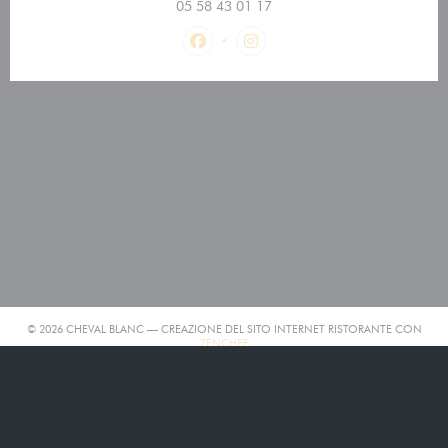
05 58 43 01 17
Facebook ((apre una nuova finestra
Instagram ((apre una nuova 
© 2026 CHEVAL BLANC — CREAZIONE DEL SITO INTERNET RISTORANTE CON
((APRE UNA NUOVA FINESTRA))
ZENCHEF
((APRE UNA NUOVA FINESTRA))
NOTE LEGALI
((APRE UNA NUOVA FINESTRA))
TERMINI DI UTILIZZO
((APRE UNA NUOVA 
POLITICA DI PROTEZIONE DEI DATI PERSONALI