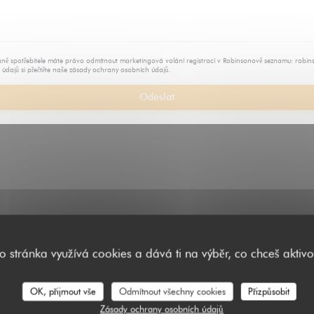
ně spotřebitele máte právo odmítnout marketingová volání registrací v Robinsonově seznamu:
robin
 údajů si přečtěte naše
zásady ochrany osobních údajů
.
to stránka využívá cookies a dává ti na výběr, co chceš aktivo
Waze Map je vypnutý.
Povolit
OK, přijmout vše
Odmítnout všechny cookies
Přizpůsobit
Zásady ochrany osobních údajů