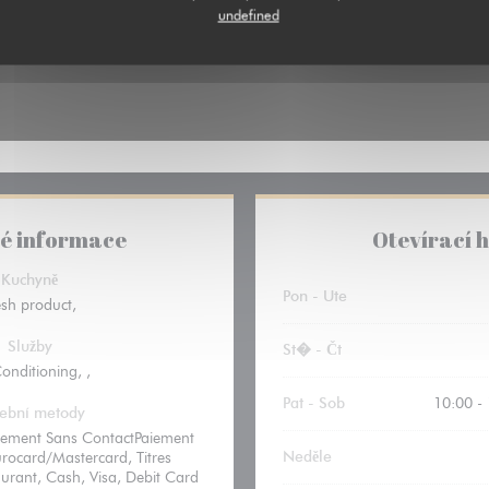
undefined
é informace
Otevírací 
Kuchyně
Pon
-
Ute
esh product,
Služby
St�
-
Čt
Conditioning, ,
Pat
-
Sob
10:00 -
tební metody
iement Sans ContactPaiement
Neděle
rocard/Mastercard, Titres
aurant, Cash, Visa, Debit Card