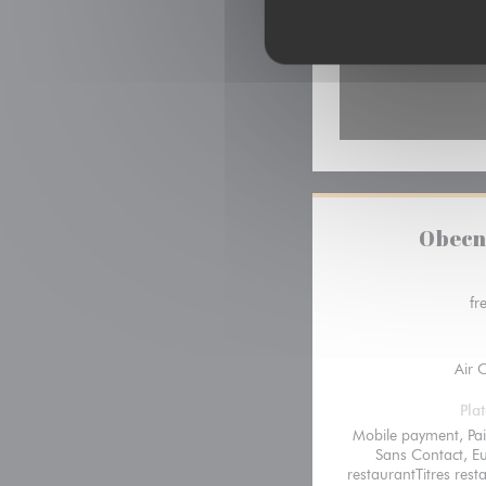
Obecn
fr
Air 
Pla
Mobile payment, Pa
Sans Contact, Eu
restaurantTitres rest