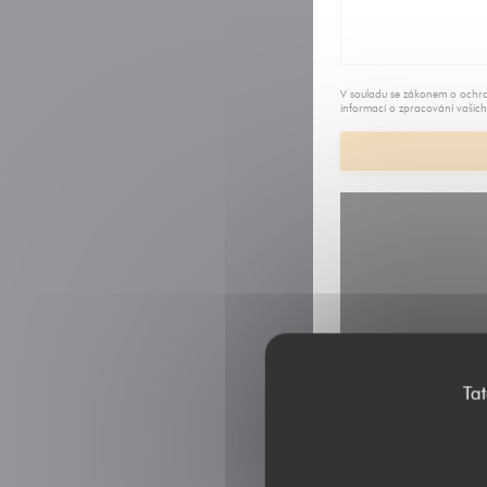
V souladu se zákonem o ochra
informací o zpracování vašich
Ta