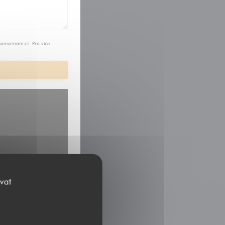
sonseznam.cz
. Pro více
vat