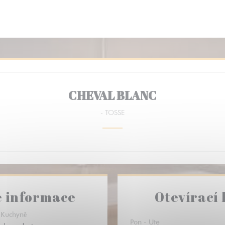
CHEVAL BLANC
-
TOSSE
 informace
Otevírací
Kuchyně
Pon
-
Ute