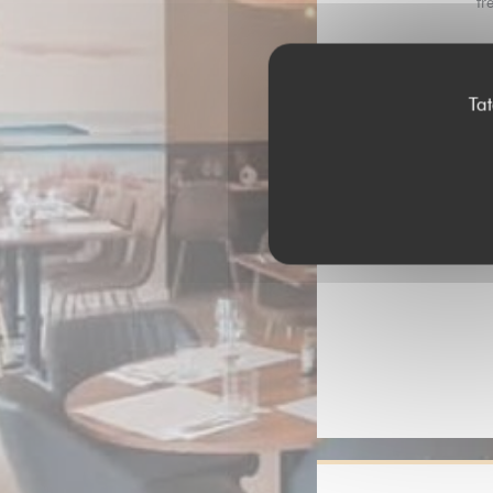
fr
Air 
Ta
Pla
Mobile payment, Pa
Sans Contact, Eu
restaurantTitres rest