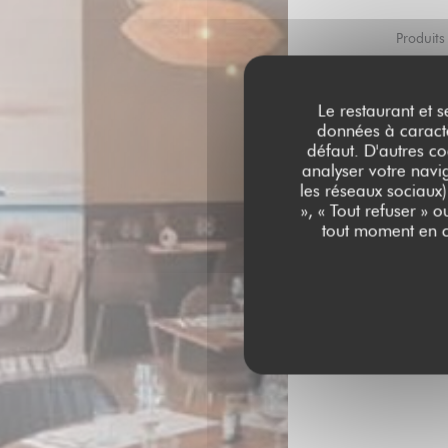
Produits
Type
Le restaurant et s
Restaur
données à caractèr
défaut. D'autres co
analyser votre navig
A emporter, Climati
les réseaux sociaux)
mobilité
», « Tout refuser » 
tout moment en c
Moyen
Paiement mobile, P
Restaurant, Eurocard/
Espèces, Visa, Chèq