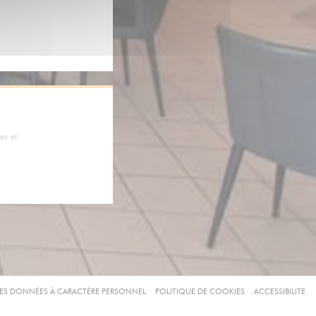
re))
le fenêtre))
es et
))
((OUVRE UNE NOUVELLE FENÊTRE))
((OUVRE UNE NOUVE
((
DES DONNÉES À CARACTÈRE PERSONNEL
POLITIQUE DE COOKIES
ACCESSIBILITE