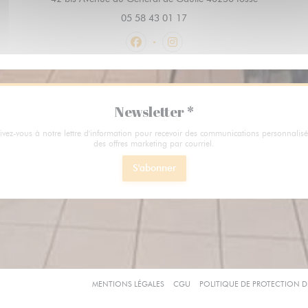
05 58 43 01 17
Facebook ((ouvre une nouvelle fenêt
Instagram ((ouvre une nouvel
Newsletter
*
rivez-vous à notre lettre d'information pour recevoir des communications personnalisé
des offres marketing par courriel.
S'abonner
((OUVRE UNE NOUVELLE FENÊTRE))
((OUVRE UNE NOUVELLE FENÊTRE))
((OUVRE UNE NOUVELLE FENÊTRE
F
MENTIONS LÉGALES
CGU
POLITIQUE DE PROTECTION 