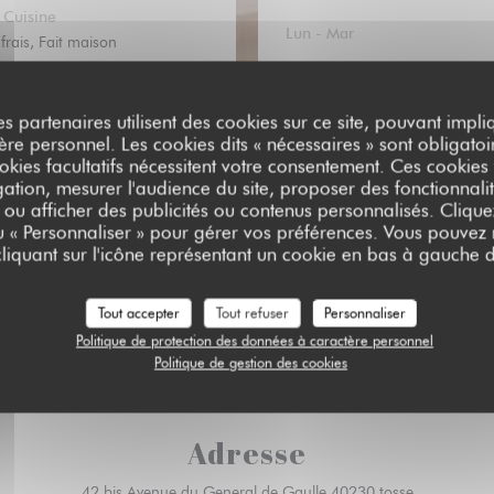
Cuisine
Lun
-
Mar
 frais, Fait maison
 de restaurant
Mer
-
Jeu
es partenaires utilisent des cookies sur ce site, pouvant impli
ant traditionnel
Ven
-
Sam
10h00 - 1
e personnel. Les cookies dits « nécessaires » sont obligatoir
okies facultatifs nécessitent votre consentement. Ces cookies f
Services
ation, mesurer l'audience du site, proposer des fonctionnalit
Dimanche
sation, Accès aux personnes à
 ou afficher des publicités ou contenus personnalisés. Clique
 réduite, Terrasse
ou « Personnaliser » pour gérer vos préférences. Vous pouvez
liquant sur l'icône représentant un cookie en bas à gauche d
s de paiement
aiement Sans Contact, Ticket
Mastercard, Titres restaurant,
Tout accepter
Tout refuser
Personnaliser
ues Vacances, Chèques, Carte
Politique de protection des données à caractère personnel
Bleue
Politique de gestion des cookies
Adresse
((ouvre une 
42 bis Avenue du General de Gaulle 40230 tosse