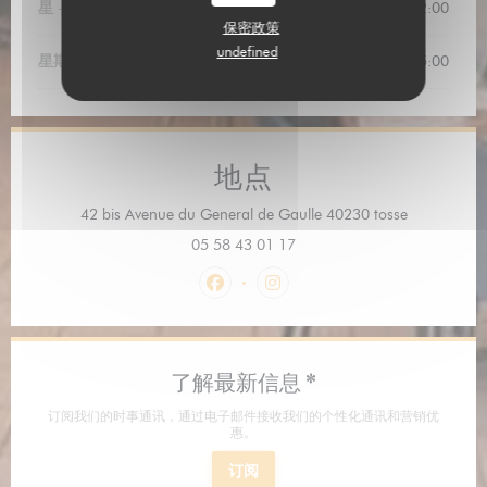
星
-
星
10:00 - 15:00
18:30 - 22:00
•
保密政策
undefined
星期日
10:00 - 15:00
地点
((在新窗口中
42 bis Avenue du General de Gaulle 40230 tosse
05 58 43 01 17
Facebook ((在新窗口中打开))
Instagram ((在新窗口中打开)
了解最新信息
*
订阅我们的时事通讯，通过电子邮件接收我们的个性化通讯和营销优
惠。
订阅