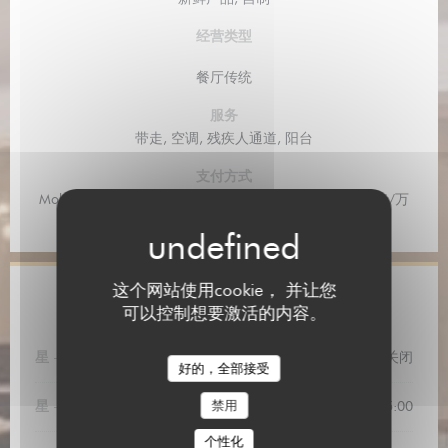
经营类型
餐厅传统
服务
带走, 空调, 残疾人通道, 阳台
支付方式
Mobile payment, Paiement Sans联系人, 餐厅门票, 欧洲卡/万
事达卡, Titres餐厅, 现金, 签证, 假日券, 检查, 借记卡
这个网站使用cookie， 并让您
营业时间
可以控制想要激活的内容。
星
-
星
关闭
好的，全部接受
禁用
星
-
星
10:00 - 15:00
个性化