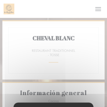
Personalización de sus opciones de cookies
CHEVAL BLANC
RESTAURANT TRADITIONNEL
-
TOSSE
Información general
Cocina
productos frescos, Hecho en casa