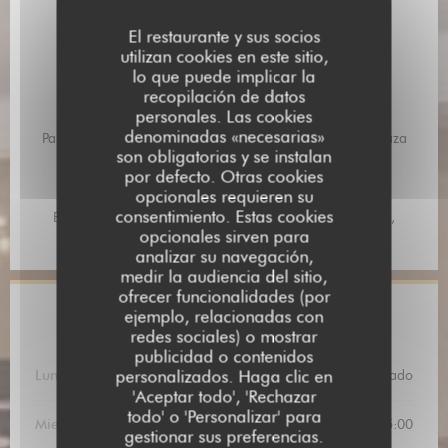
El restaurante y sus socios
Tipo de negocio
utilizan cookies en este sitio,
lo que puede implicar la
Restaurant traditionnel
recopilación de datos
personales. Las cookies
Servicios
denominadas «necesarias»
Para Llevar, Climatización, Acceso a Discapacitados, Terraza
son obligatorias y se instalan
por defecto. Otras cookies
Métodos de pago
opcionales requieren su
Pago móvil, Contactless Payment, Ticket Restaurant,
consentimiento. Estas cookies
Eurocard/Mastercard, Tickets restaurante, Efectivo, Visa,
opcionales sirven para
Vouchers de Viaje, Cheques, Tarjeta de Crédito
analizar su navegación,
medir la audiencia del sitio,
ofrecer funcionalidades (por
ejemplo, relacionadas con
Horario de apertura
redes sociales) o mostrar
publicidad o contenidos
personalizados. Haga clic en
Lun
-
Mar
Cerrado
'Aceptar todo', 'Rechazar
todo' o 'Personalizar' para
Mie
-
Jue
10:00 - 15:00
gestionar sus preferencias.