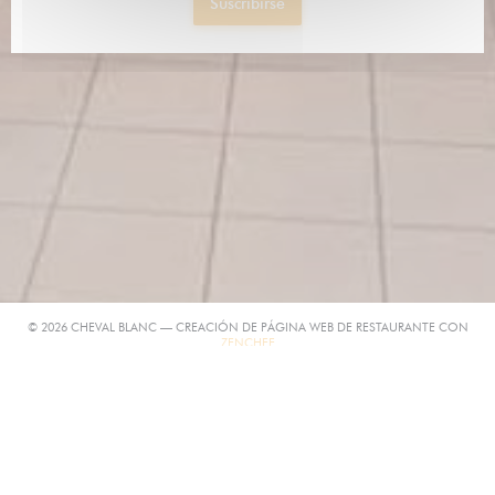
Suscribirse
© 2026 CHEVAL BLANC — CREACIÓN DE PÁGINA WEB DE RESTAURANTE CON
((ABRE EN UNA NUEVA VENTANA))
ZENCHEF
((ABRE EN UNA NUEVA VENTANA)
MENCIONES LEGALES
((ABRE EN UNA NUEVA VENTANA))
TÉRMINOS DE USO
((ABRE EN UNA N
POLÍTICA DE PROTECCIÓN DE DATOS PERSONALES
((ABRE EN UNA NUEVA VENTANA
POLÍTICA DE COOKIES
((ABRE EN UNA NUEVA VENTANA))
ACCESIBILIDAD